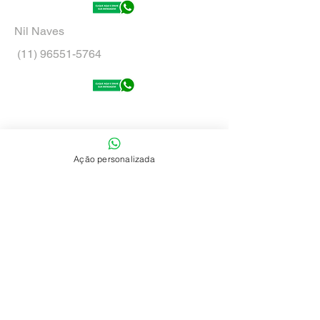
Nil Naves
(11) 96551-5764
Ação personalizada
Rodrigo Santos
​
(11) 94193-6524
Bianca Deziderio
(11) 91624-3941
Venha nos visitar!
E TRANSFORME SEUS SONHOS EM REALIDADE !