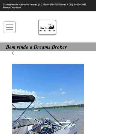
Contate um de nossos corretores
(11) 96551-5764
Nill Naves / (11)
91624-3941
Bianca Deziderio
Bem vindo a Dreams Broker