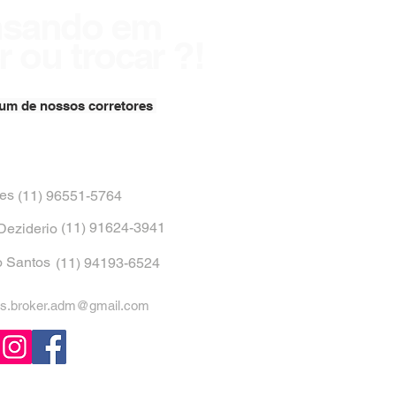
nsando em
 ou trocar ?!
 um de nossos corretores
ves
(11) 96551-5764
(11) 91624-3941
Deziderio
o Santos
​ (11) 94193-6524
s.broker.adm@gmail.com