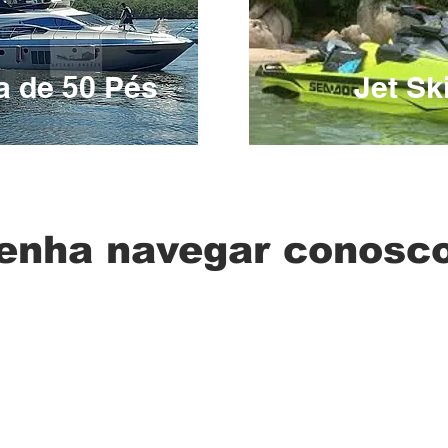
 de 50 Pés
Jet Sk
enha navegar conosco