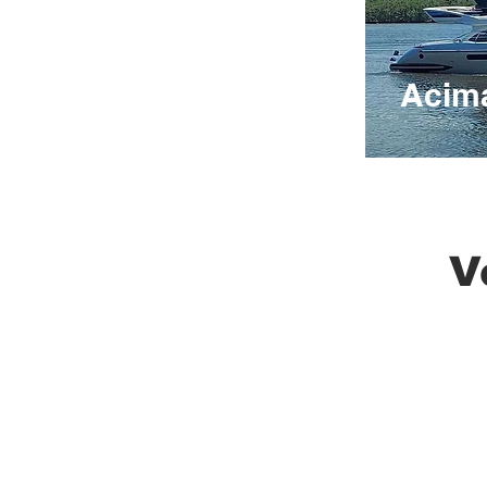
Acima
V