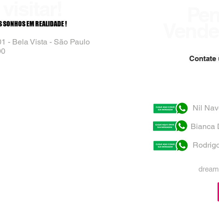
visitar!
Pe
Vender
 SONHOS EM REALIDADE !
001
- Bela Vista - São Paulo
00
Contate
Nil Na
Bianca 
Rodrig
dream