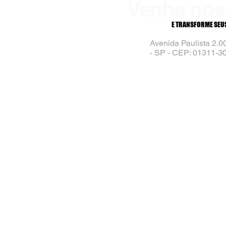
Venha nos 
E TRANSFORME SEUS
Avenida Paulista 2.
- SP - CEP: 01311-3