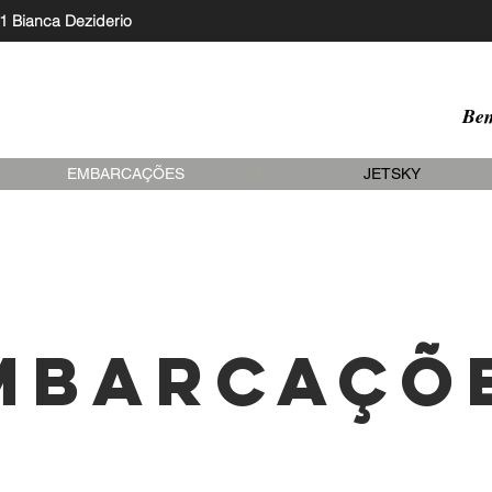
1 Bianca Deziderio
Bem
EMBARCAÇÕES
JETSKY
mbarcaçõ